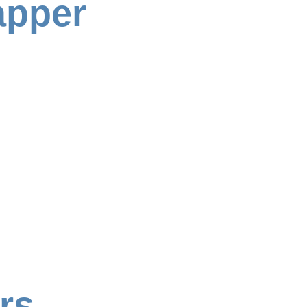
pper
rs