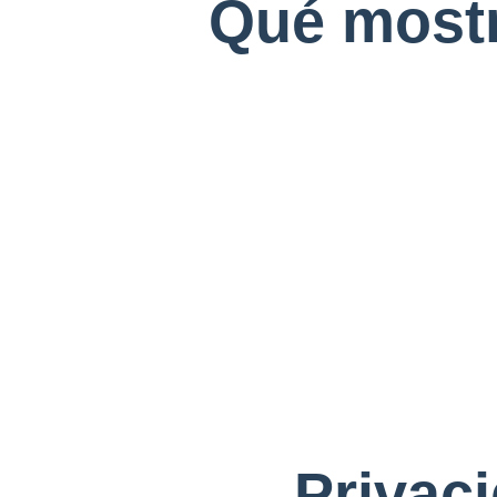
Qué most
Privaci