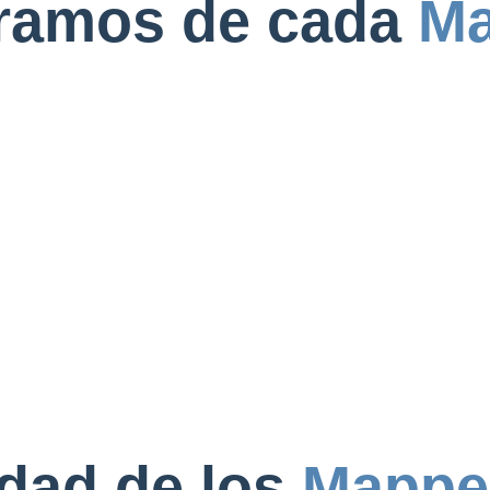
ramos de cada
Ma
dad de los
Mappe